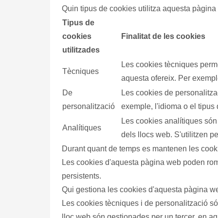
Quin tipus de cookies utilitza aquesta pàgina
Tipus de
cookies
Finalitat de les cookies
utilitzades
Les cookies tècniques permeten a l'usuari la navegació a través de la pàgina web i la utilització de les diferents opcions o serveis que
Tècniques
aquesta ofereix. Per exemple:
De
Les cookies de personalització permeten a l'usuari accedir al servei amb algunes característiques de caràcter general predefinides. Per
personalització
exemple, l'idioma o el tipus
Les cookies analítiques són aquelles que permeten al responsable de les cookies, el seguiment i anàlisi del comportament dels usuaris
Analítiques
dels llocs web. S'utilitzen p
Durant quant de temps es mantenen les cook
Les cookies d'aquesta pàgina web poden rom
persistents
.
Qui gestiona les cookies d'aquesta pàgina 
Les cookies tècniques i de personalització són gestionades pel mateix titular de la pàgina web, mentre que les cookies analítiques utilitzades en aquest
lloc web són gestionades per un tercer, en a